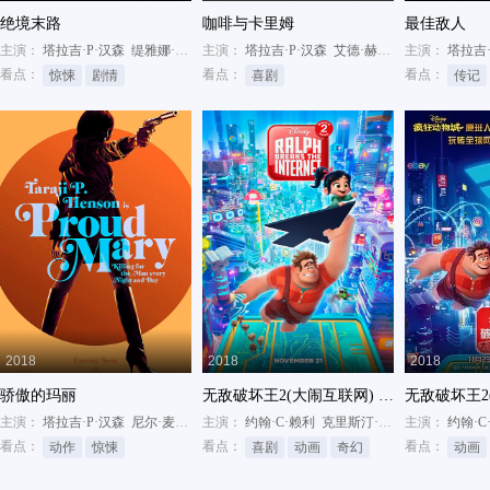
绝境末路
咖啡与卡里姆
最佳敌人
主演：
塔拉吉·P·汉森
缇雅娜·泰勒
主演：
辛巴德
塔拉吉·P·汉森
艾德·赫尔姆斯
主演：
杰西·哈奇
塔拉吉·
看点：
看点：
看点：
惊悚
剧情
喜剧
传记
2018
2018
2018
骄傲的玛丽
无敌破坏王2(大闹互联网) 英语
主演：
塔拉吉·P·汉森
尼尔·麦克唐纳
主演：
丹尼·格洛弗
约翰·C·赖利
克里斯汀·贝尔
主演：
盖尔·加朵
约翰·C
看点：
看点：
看点：
动作
惊悚
喜剧
动画
奇幻
动画