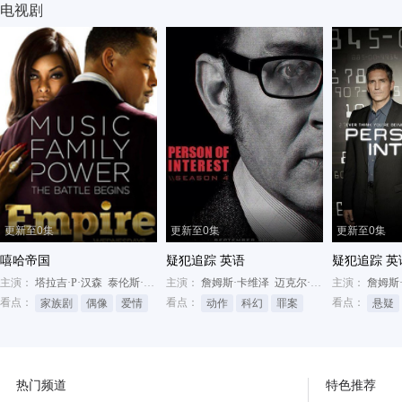
电视剧
更新至0集
更新至0集
更新至0集
嘻哈帝国
疑犯追踪 英语
疑犯追踪 英
主演：
塔拉吉·P·汉森
泰伦斯·霍华德
主演：
凯瑟琳·道布尔迪
詹姆斯·卡维泽
迈克尔·爱默生
主演：
塔拉吉·P·
詹姆斯
看点：
看点：
看点：
家族剧
偶像
爱情
动作
科幻
罪案
悬疑
热门频道
特色推荐