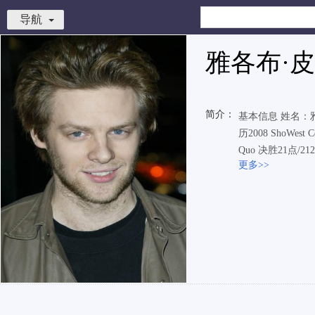
导航
雅各布·
简介：
基本信息 姓名：雅各
历2008 ShoWes
Quo 决胜21点/21200
更多>>