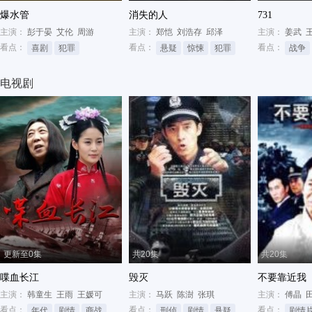
爆水管
消失的人
731
主演：
彭于晏
艾伦
周游
主演：
郑恺
刘浩存
邱泽
主演：
姜武
看点：
看点：
看点：
喜剧
犯罪
悬疑
惊悚
犯罪
战争
电视剧
更新至0集
共20集
共20集
喋血长江
毁灭
不要靠近我
主演：
韩童生
王雨
王媛可
主演：
马跃
陈澍
张琪
主演：
傅晶
看点：
看点：
看点：
年代
剧情
商战
刑侦
剧情
悬疑
剧情