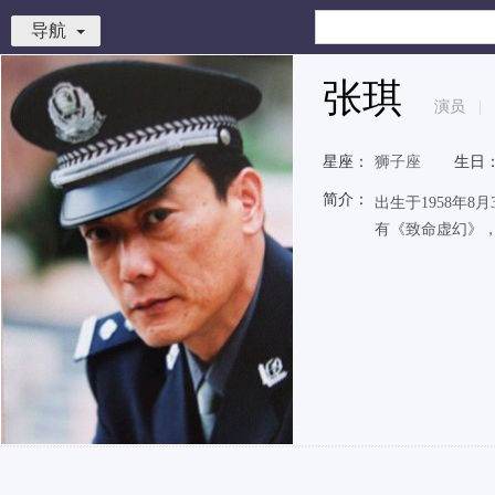
导航
张琪
演员
|
星座：
狮子座
生日
简介：
出生于1958年
有《致命虚幻》，