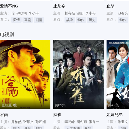
爱情不NG
止杀令
止杀
主演：
信
钟欣桐
李小冉
主演：
赵有亮
涂们
李小冉
主演：
赵有亮
看点：
看点：
看点：
爱情
喜剧
剧情
战争
动作
历史
动作
电视剧
更新至0集
共69集
共42集
谷雨
麻雀
姐妹兄弟
主演：
井柏然
张颂文
孙艺洲
主演：
李易峰
周冬雨
张鲁一
主演：
朱亚文
看点：
看点：
看点：
剧情
悬疑
犯罪
人文军旅
悬疑
战争
情感