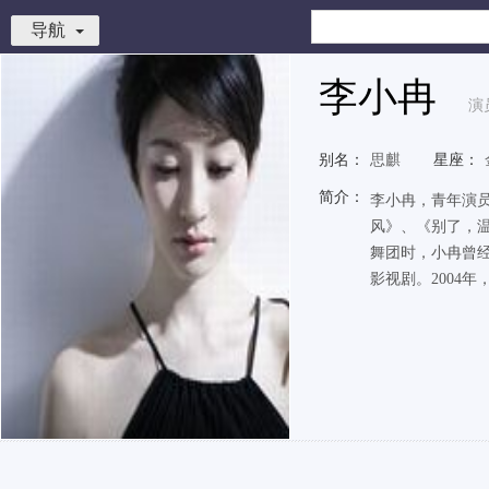
导航
李小冉
演
别名：
思麒
星座：
简介：
李小冉，青年演
风》、《别了，
舞团时，小冉曾经
影视剧。2004年