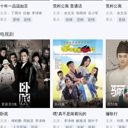
十年一品温如言
荒村公寓 普通话
荒村公寓
主演：
丁禹兮
任敏
李泽锋
主演：
余文乐
张雨绮
岳小军
主演：
余文乐
看点：
看点：
看点：
爱情
剧情
惊悚
恐怖
剧情
悬疑
电视剧
更新至0集
共42集
共55集
卧底
嘿!真不是闹着玩的
骊歌行
主演：
傅程鹏
周丽淇
李泽锋
主演：
李泽锋
解惠清
殷叶子
主演：
许凯
看点：
看点：
看点：
人文军旅
历史
战争
励志
农村
喜剧
喜剧