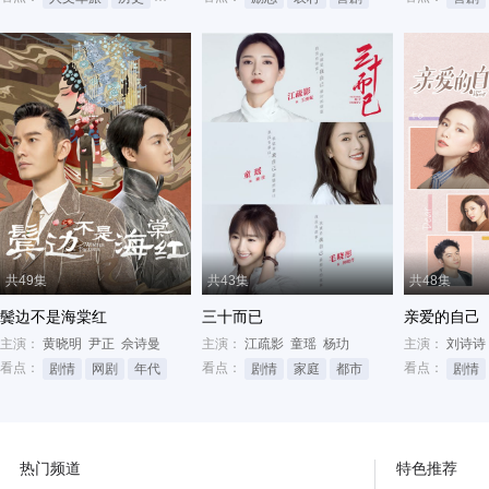
共49集
共43集
共48集
鬓边不是海棠红
三十而已
亲爱的自己
主演：
黄晓明
尹正
佘诗曼
主演：
江疏影
童瑶
杨玏
主演：
刘诗诗
看点：
看点：
看点：
剧情
网剧
年代
剧情
家庭
都市
剧情
热门频道
特色推荐