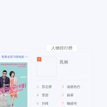
人物排行榜
查看全部76部电影 >>
巩俐
2
苏志燮
3
迪丽热巴
4
景甜
5
杨幂
6
刘维
7
鞠婧祎