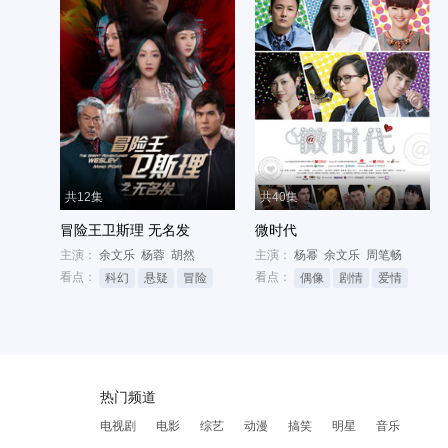
共12集
共40集
冒险王卫斯理 无名发
微时代
主演：
余文乐
杨蓉
胡然
主演：
杨幂
余文乐
周笔畅
看点：
看点：
科幻
悬疑
冒险
偶像
剧情
爱情
热门频道
电视剧
电影
综艺
动漫
搞笑
明星
音乐