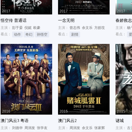
2017
2017
2017
悟空传 普通话
一念无明
春娇救志
主演：
彭于晏
倪妮
欧豪
主演：
曾志伟
余文乐
方皓玟
主演：
杨
看点：
看点：
看点：
动作
奇幻
孙悟空
剧情
2016
2015
2015
澳门风云3 粤语
澳门风云2
谜城
主演：
刘德华
周润发
张学友
主演：
周润发
余文乐
张家辉
主演：
古