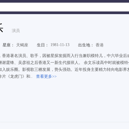
乐
演员
1981-11-13
星座：
天蝎座
生日：
出生地：
香港
，香港著名演员、歌手，因被星探发掘而入行当兼职模特儿，中六毕业后
继谢霆锋、吴彦祖之后香港又一新生代接班人。 余文乐读高中时就被模特
加入娱乐圈。影视歌三栖发展，势头强劲。近年投身主要精力转向电影界
作片《龙虎门》和..
查看更多>>