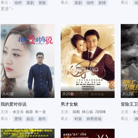
看点：
看点：
看点：
动作
喜剧
冒险
喜剧
动作
剧情
更多">
共42集
共20集
共12集
我的爱对你说
男才女貌
冒险王卫
主演：
余文乐
杨蓉
朱一龙
主演：
陆毅
林心如
冯绍峰
主演：
余
看点：
看点：
看点：
爱情
励志
都市
时装
帅男登场
爱情