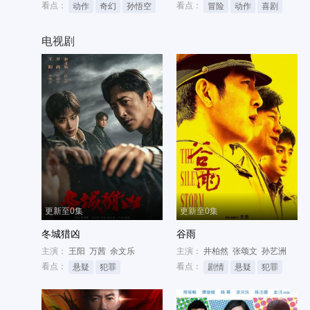
看点：
看点：
动作
奇幻
孙悟空
冒险
动作
喜剧
电视剧
更新至0集
更新至0集
冬城猎凶
谷雨
主演：
王阳
万茜
余文乐
主演：
井柏然
张颂文
孙艺洲
看点：
看点：
悬疑
犯罪
剧情
悬疑
犯罪