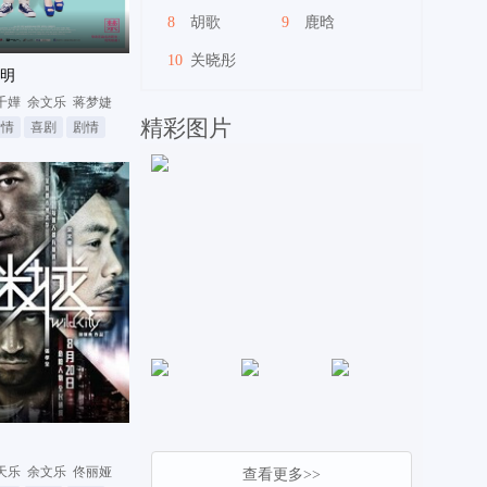
8
胡歌
9
鹿晗
10
关晓彤
明
千嬅
余文乐
蒋梦婕
精彩图片
爱情
喜剧
剧情
天乐
余文乐
佟丽娅
查看更多>>