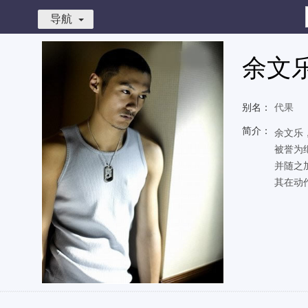
导航
余文
别名：
代果
简介：
余文乐
被誉为
并随之
其在动