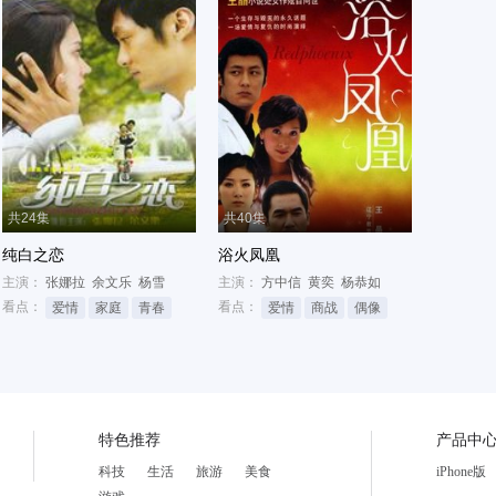
共24集
共40集
纯白之恋
浴火凤凰
主演：
张娜拉
余文乐
杨雪
主演：
方中信
黄奕
杨恭如
看点：
看点：
爱情
家庭
青春
爱情
商战
偶像
特色推荐
产品中
科技
生活
旅游
美食
iPhone版