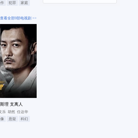
动作
犯罪
家庭
查看全部9部电视剧 >>
斯理 支离人
文乐
胡然
任达华
偶像
悬疑
科幻