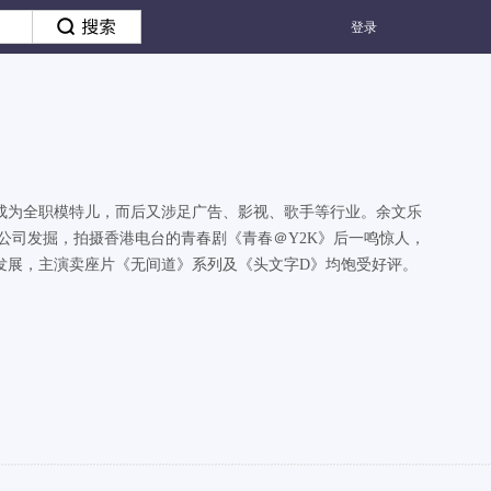
登录
成为全职模特儿，而后又涉足广告、影视、歌手等行业。余文乐
公司发掘，拍摄香港电台的青春剧《青春＠Y2K》后一鸣惊人，
发展，主演卖座片《无间道》系列及《头文字D》均饱受好评。