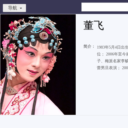
导航
董飞
简介：
1983年5月4日
位； 2006年
子、梅派名家李毓
蕾男旦表演； 2007