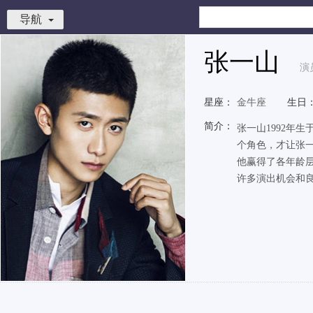
导航
张一山
演
星座：
金牛座
生日
简介：
张一山1992年
个角色，才让张
他赢得了各年龄
许多演出机会和良