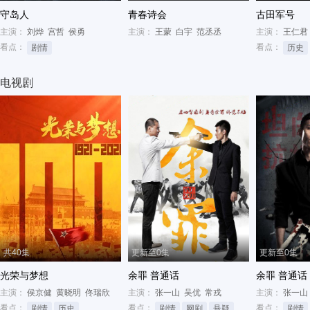
守岛人
青春诗会
古田军号
主演：
刘烨
宫哲
侯勇
主演：
王蒙
白宇
范丞丞
主演：
王仁君
看点：
看点：
剧情
历史
电视剧
共40集
更新至0集
更新至0集
光荣与梦想
余罪 普通话
余罪 普通话
主演：
侯京健
黄晓明
佟瑞欣
主演：
张一山
吴优
常戎
主演：
张一山
看点：
看点：
看点：
剧情
历史
剧情
网剧
悬疑
剧情