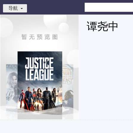
导航
谭尧中