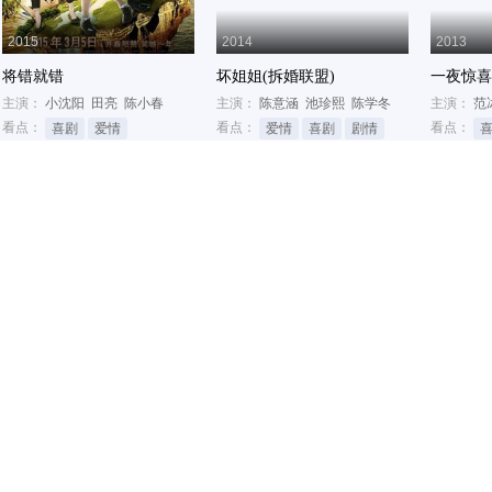
2015
2014
2013
将错就错
坏姐姐(拆婚联盟)
一夜惊喜
福德
主演：
小沈阳
田亮
陈小春
主演：
陈意涵
池珍熙
陈学冬
主演：
范
看点：
看点：
看点：
喜剧
爱情
爱情
喜剧
剧情