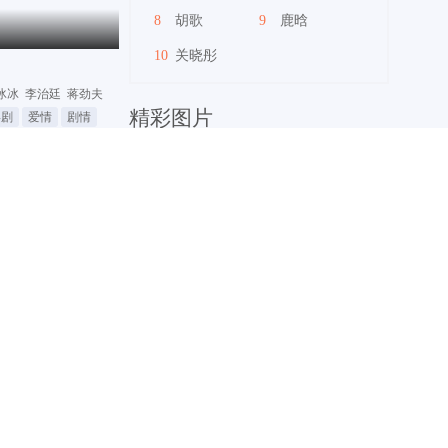
8
胡歌
9
鹿晗
10
关晓彤
冰冰
李治廷
蒋劲夫
精彩图片
喜剧
爱情
剧情
查看全部2部电视剧 >>
查看更多>>