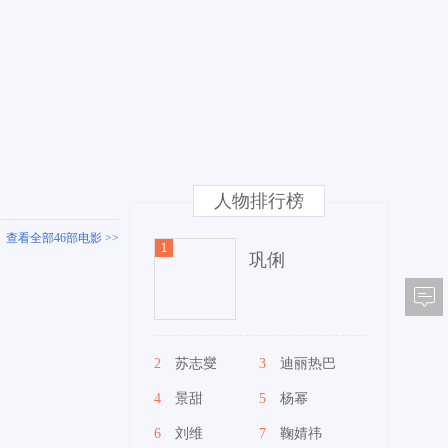
人物排行榜
查看全部46部电影 >>
巩俐
2
苏志燮
3
迪丽热巴
4
景甜
5
杨幂
6
刘维
7
鞠婧祎