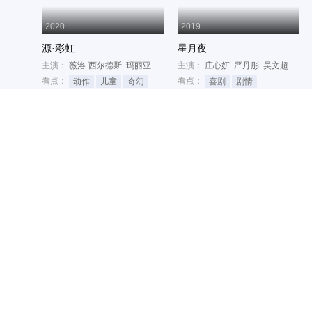
2020
2019
源·彩虹
星月夜
主演：
薇洛·西尔德斯
玛丽亚·格拉齐亚·库奇诺塔
主演：
庄心妍
切尔西·普雷斯顿·克雷
严丹彤
吴文超
看点：
看点：
动作
儿童
奇幻
喜剧
剧情
电视剧
共40集
更新至0集
天龙八部 胡军版
阴阳路 全20部