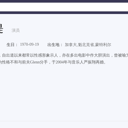
缇
演员
1970-09-19
生日：
出生地：
加拿大,魁北克省,蒙特利尔
，自出道以来都常以性感形象示人，亦在多出电影中作大胆演出，曾被喻为
性格不和与前夫Glenn分手，于2004年与音乐人严振翔再婚。