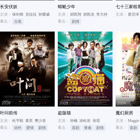
长安伏妖
蜻蜓少年
七十三家租
主演：
保剑锋
克拉拉
孙耀威
主演：
胡凯翔
胡凯浩
李力持
主演：
黄宗泽
看点：
看点：
古装
剧情
2010
2009
2004
叶问前传
盗版猫
魔幻厨房
主演：
杜宇航
黄奕
樊少皇
主演：
孙楠
涂松岩
张瑶
主演：
Maggie
看点：
看点：
看点：
动作
爱情
剧情
喜剧
青春
剧情
喜剧