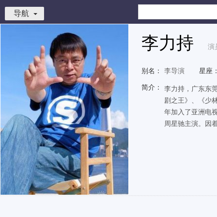
导航
李力持
演
别名：
李导演
星座
简介：
李力持，广东东
剧之王》、《少林
年加入了亚洲电视
周星驰主演。因着