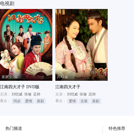
电视剧
更新至0集
共41集
江南四大才子 DVD版
江南四大才子
主演：
刘恺威
张俪
迟帅
主演：
刘恺威
张俪
迟帅
看点：
看点：
同步
爱情
喜剧
爱情
古装
喜剧
热门频道
特色推荐