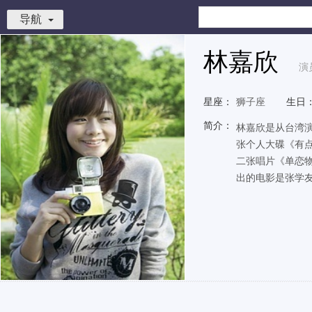
导航
林嘉欣
演
星座：
狮子座
生日
简介：
林嘉欣是从台湾演
张个人大碟《有点想
二张唱片《单恋物
出的电影是张学友