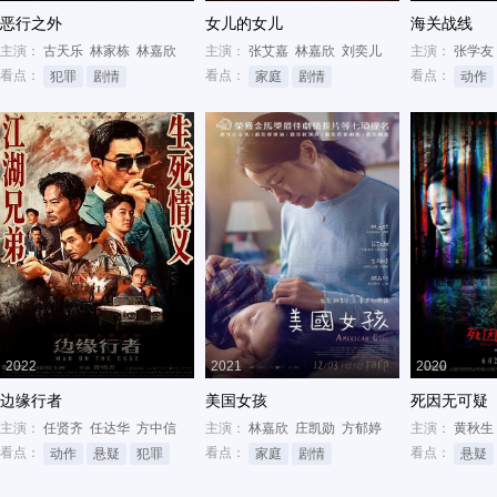
恶行之外
女儿的女儿
海关战线
主演：
古天乐
林家栋
林嘉欣
主演：
张艾嘉
林嘉欣
刘奕儿
主演：
张学友
看点：
看点：
看点：
犯罪
剧情
家庭
剧情
动作
2022
2021
2020
边缘行者
美国女孩
死因无可疑
主演：
任贤齐
任达华
方中信
主演：
林嘉欣
庄凯勋
方郁婷
主演：
黄秋生
看点：
看点：
看点：
动作
悬疑
犯罪
家庭
剧情
悬疑