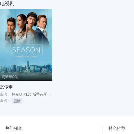
电视剧
更新至0集
度假季
主演：
林嘉欣
托比·斯蒂芬斯
李梅
看点：
剧情
热门频道
特色推荐