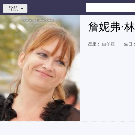
导航
詹妮弗·
星座：
白羊座
生日