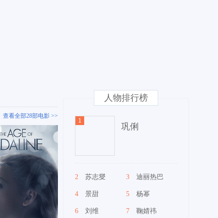
人物排行榜
查看全部28部电影 >>
巩俐
2
苏志燮
3
迪丽热巴
4
景甜
5
杨幂
6
刘维
7
鞠婧祎