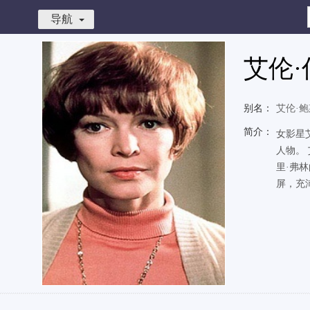
导航
艾伦·
别名：
艾伦·
简介：
女影星
人物。
里·弗
屏，充沛