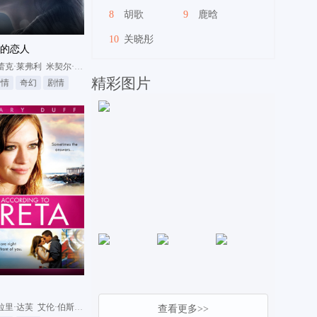
8
胡歌
9
鹿晗
10
关晓彤
的恋人
格
蕾克·莱弗利
米契尔·哈思曼
哈里森·福特
精彩图片
爱情
奇幻
剧情
拉里·达芙
艾伦·伯斯汀
伊万·罗斯
查看更多>>