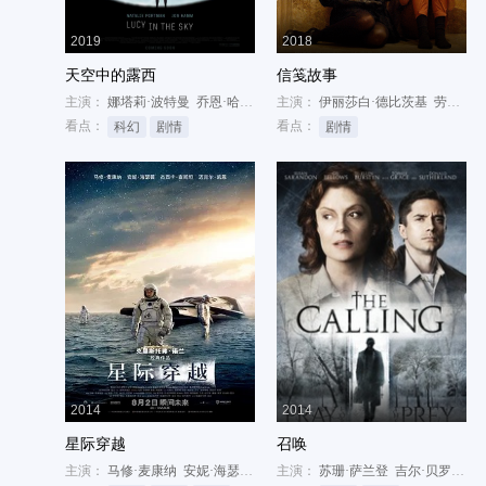
2019
2018
天空中的露西
信笺故事
主演：
娜塔莉·波特曼
乔恩·哈姆
丹·史蒂文斯
主演：
伊丽莎白·德比茨基
劳拉·邓恩
看点：
看点：
科幻
剧情
剧情
2014
2014
星际穿越
召唤
主演：
马修·麦康纳
安妮·海瑟薇
杰西卡·查斯坦
主演：
苏珊·萨兰登
吉尔·贝罗斯
艾