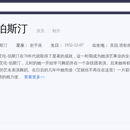
伯斯汀
演员
|
制片
1932-12-07
鲍斯汀
星座：
射手座
生日：
出生地：
美国,密歇
艾伦-伯斯汀在70年代就取得了显著的成就，这一时期成为她演艺事业的全
 艾伦·伯斯汀，儿时的她一开始学习舞蹈并在一个杂技团表演。后来她有
林的艺名表演舞蹈。在日后的几年中她凭借《艾丽丝不再住在这里》一片获
的精力使..
查看更多>>