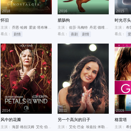
2018
2016
2015
怀旧
腊肠狗
时光尽头
主演：
艾伦·伯斯汀
乔恩·哈姆
爱波·塔布琳
尼克·奥弗曼
主演：
佐莎·马梅特
丹尼·德维托
格蕾塔·葛韦
主演：
布
看点：
看点：
看点：
剧情
喜剧
剧情
2014
2011
2009
风中的花瓣
另一个高兴的日子
格雷塔
伦·伯斯汀
主演：
海瑟·格拉汉姆
艾伦·伯斯汀
罗丝·麦克莱弗
主演：
艾伦·巴金
埃兹拉·米勒
凯特·波茨沃斯
主演：
希