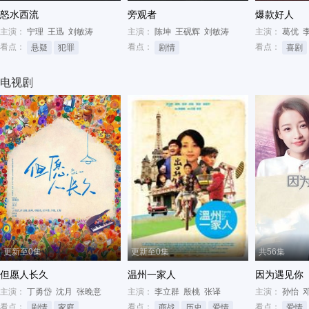
怒水西流
旁观者
爆款好人
主演：
宁理
王迅
刘敏涛
主演：
陈坤
王砚辉
刘敏涛
主演：
葛优
看点：
看点：
看点：
悬疑
犯罪
剧情
喜剧
电视剧
更新至0集
更新至0集
共56集
但愿人长久
温州一家人
因为遇见你
主演：
丁勇岱
沈月
张晚意
主演：
李立群
殷桃
张译
主演：
孙怡
看点：
看点：
看点：
剧情
家庭
商战
历史
爱情
爱情