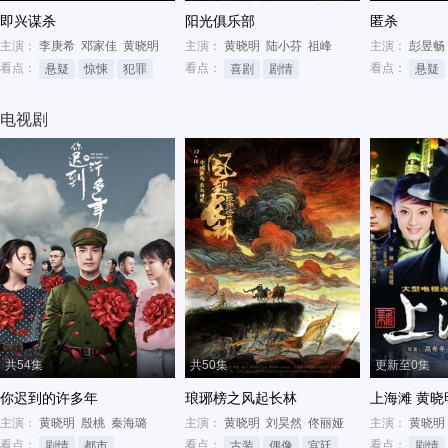
即兴谋杀
阳光俱乐部
匿杀
主演：
李庚希
邓家佳
黄晓明
主演：
黄晓明
陆小芬
祖峰
主演：
彭昱畅
看点：
看点：
看点：
悬疑
惊悚
犯罪
喜剧
剧情
悬疑
电视剧
共54集
共50集
更新至0集
你迟到的许多年
琅琊榜之风起长林
上海滩 黄晓
主演：
黄晓明
殷桃
秦海璐
主演：
黄晓明
刘昊然
佟丽娅
主演：
黄晓明
看点：
看点：
看点：
剧情
都市
古装
偶像
宫廷
剧情