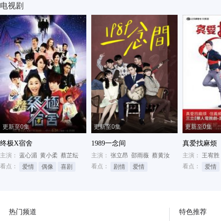
电视剧
更新至0集
更新至0集
更新至0集
终极X宿舍
1989一念间
真爱找麻烦
主演：
蓝心湄
黄小柔
蔡芷纭
主演：
张立昂
邵雨薇
蔡黄汝
主演：
王宥胜
看点：
看点：
看点：
爱情
偶像
喜剧
剧情
爱情
爱情
热门频道
特色推荐