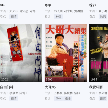
816
寒单
粽邪
主演：
郑又菲
曾沛慈
陈博正
主演：
郑人硕
胡宇威
黄瀞怡
主演：
夏于乔
看点：
看点：
看点：
剧情
剧情
惊悚
2002
1991
1984
自由门神
大哥大2
我爱玛丽
主演：
李康生
陈博正
主演：
万梓良
陈松勇
恬妞
主演：
李立群
看点：
看点：
看点：
剧情
动作
犯罪
剧情