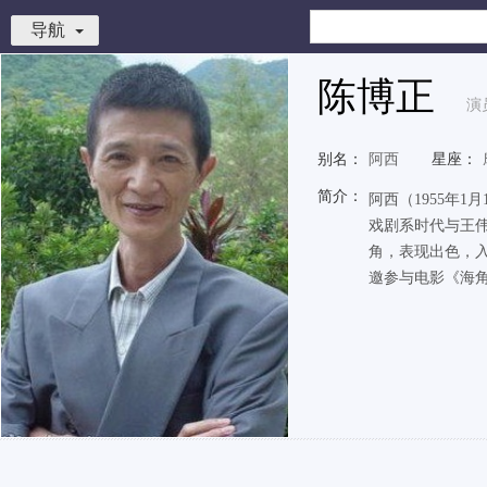
导航
陈博正
演
别名：
阿西
星座：
简介：
阿西（1955年
戏剧系时代与王伟
角，表现出色，入
邀参与电影《海角