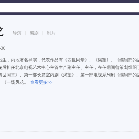
龙
导演
|
编剧
|
制片
-30
2年出生，内地著名导演，代表作品有《四世同堂》、《渴望》、《编辑部的
先后担任北京电视艺术中心主管生产副主任、主任，在任期间曾策划组织
四世同堂》、第一部长篇室内剧《渴望》、第一部电视系列剧《编辑部的
《一场风花..
查看更多>>