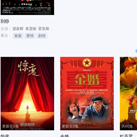
2001
刮痧
主演：
梁家辉
蒋雯丽
霍里斯·豪斯顿
看点：
家庭
爱情
剧情
更新至0集
更新至0集
共60集
惊变
金婚
红高粱