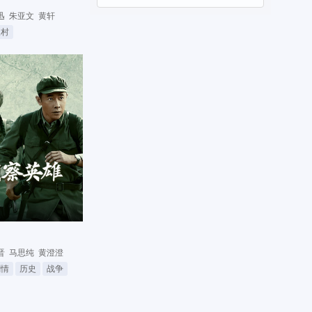
迅
朱亚文
黄轩
农村
晋
马思纯
黄澄澄
剧情
历史
战争