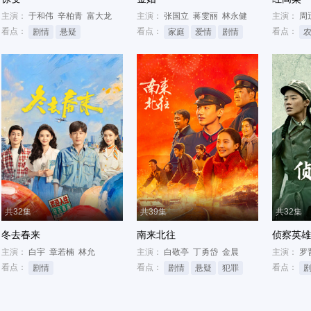
主演：
于和伟
辛柏青
富大龙
主演：
张国立
蒋雯丽
林永健
主演：
周
看点：
看点：
看点：
剧情
悬疑
家庭
爱情
剧情
共32集
共39集
共32集
冬去春来
南来北往
侦察英雄
主演：
白宇
章若楠
林允
主演：
白敬亭
丁勇岱
金晨
主演：
罗
看点：
看点：
看点：
剧情
剧情
悬疑
犯罪