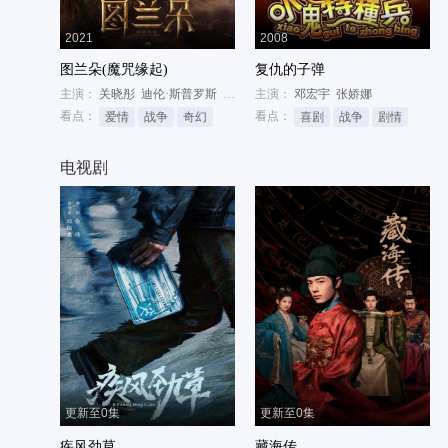
2021
2008
图兰朵(魔咒缘起)
复仇的子弹
主演：
关晓彤
迪伦·斯普罗斯
姜文
主演：
邓宏宇
张娇娜
看点：
看点：
爱情
战争
奇幻
喜剧
战争
剧情
电视剧
更新至0集
更新至0集
疾风劲草
藏海传