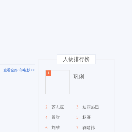
人物排行榜
查看全部3部电影 >>
巩俐
2
苏志燮
3
迪丽热巴
4
景甜
5
杨幂
6
刘维
7
鞠婧祎