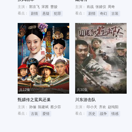
主演：
郭京飞
宋茜
曹骏
主演：
肖战
张婧仪
周奇
看点：
看点：
剧情
悬疑
犯罪
剧情
奇幻
古装
共12集
共30集
甄嬛传之鸾凤还巢
川东游击队
主演：
孙俪
陈建斌
蔡少芬
主演：
印小天
齐欢
赵纯阳
看点：
看点：
古装
爱情
历史
战争
情感