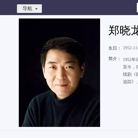
导航
郑晓
1952-11
生日：
简介：
195
至今，
续剧《
追踪》、