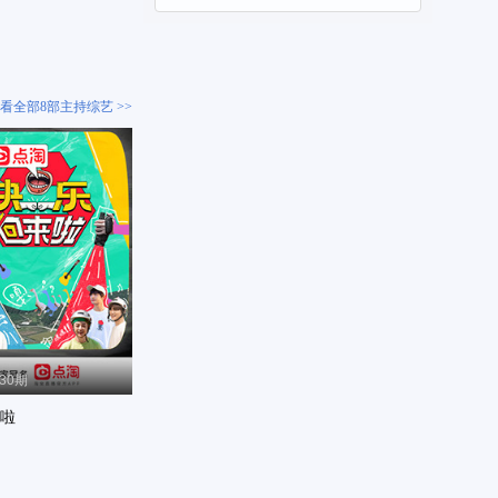
看全部8部主持综艺 >>
-30期
啦