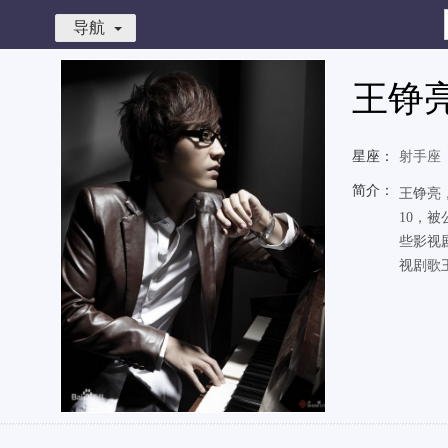
导航
王铮
星座：
射手座
简介：
王铮亮
10，
些影视
视剧歌王