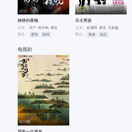
2015
2009
静静的夜晚
乐火男孩
主演：
宋宁
郑亦桐
潘辰
主演：
俞灏明
唐笑
王栎鑫
看点：
看点：
爱情
剧情
网络大电影
青春
励志
电视剧
共24集
我有一个朋友