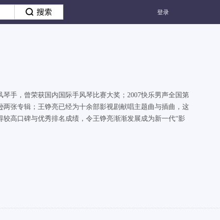
登录
琴手，曾荣获国内国际手风琴比赛大奖；2007快乐男声全国第
自逊两张专辑；王铮亮已经为十余部影视剧献唱主题曲与插曲，这
得较高口碑与优秀排名成绩，令王铮亮渐渐发展成为新一代“影