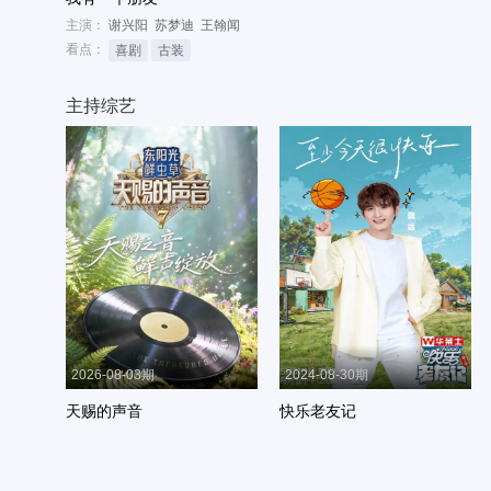
主演：
谢兴阳
苏梦迪
王翰闻
看点：
喜剧
古装
主持综艺
2026-08-03期
2024-08-30期
天赐的声音
快乐老友记