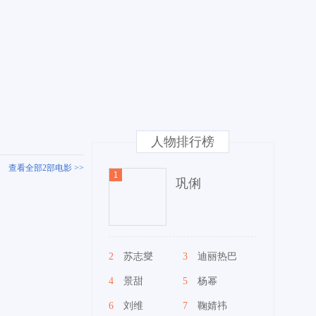
人物排行榜
查看全部2部电影 >>
巩俐
2
苏志燮
3
迪丽热巴
4
景甜
5
杨幂
6
刘维
7
鞠婧祎