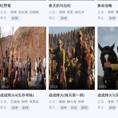
红野菊
春天的马拉松
换命攻略
主演：
张铎
吕红旭
王研斌
主演：
张铎
郑昊
徐百卉
主演：
张铎
看点：
看点：
看点：
剧情
剧情
剧情
2013
2013
2013
成成烽火4(生存考验)
成成烽火(骑兵第一师)
成成烽火5(
主演：
王海地
张铎
张竟达
主演：
秦丽
柳小海
张铎
主演：
张铎
看点：
看点：
看点：
战争
剧情
战争
历史
剧情
剧情