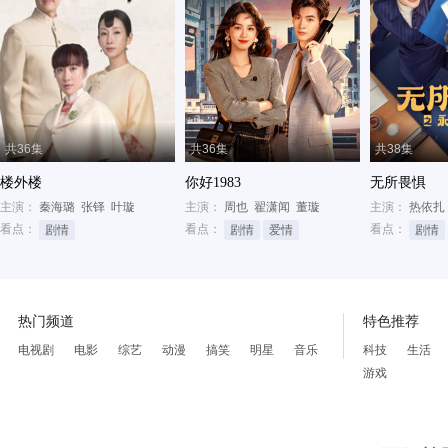
共36集
共36集
共38集
楼外楼
你好1983
无所畏惧
主演：
秦海璐
张铎
叶璇
主演：
周也
翟潇闻
董璇
主演：
热依扎
看点：
看点：
看点：
剧情
剧情
爱情
剧情
热门频道
特色推荐
电视剧
电影
综艺
动漫
搞笑
明星
音乐
科技
生活
游戏