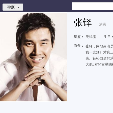
导航
张铎
演员
星座：
天蝎座
生日
简介：
张铎，内地男演员
我一支烟》才真正
表。轻松自然的演
大他8岁的女星陈松