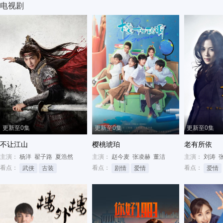
电视剧
更新至0集
更新至0集
更新至0集
不让江山
樱桃琥珀
老有所依
主演：
杨洋
翟子路
夏浩然
主演：
赵今麦
张凌赫
董洁
主演：
刘涛
看点：
看点：
看点：
武侠
古装
剧情
爱情
爱情