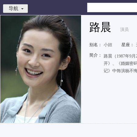
导航
路晨
演员
别名：
小妞
星座：
简介：
路晨（1987年
开》、《婚姻密
记》中饰演杨不