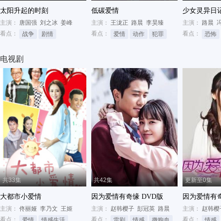
太阳升起的时刻
低碳爱情
少女灵异日
主演：
唐国强
刘之冰
姜峰
主演：
王泷正
路晨
李昊臻
主演：
路晨
看点：
看点：
看点：
战争
剧情
爱情
动作
犯罪
恐怖
电视剧
共33集
共42集
更新至0集
大都市小爱情
因为爱情有奇缘 DVD版
因为爱情有奇
主演：
佟丽娅
李乃文
王姬
主演：
赵韩樱子
彭冠英
路晨
主演：
赵韩樱
看点：
看点：
看点：
爱情
情感生活
都市
雷剧
情感
撒狗血
情感