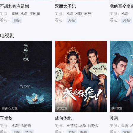
不想和你有遗憾
双面太子妃
我的百变皇
主演：
索微
丞磊
罗昭东
主演：
丞磊
柯颖
石光
主演：
丞磊
看点：
看点：
看点：
剧情
爱情
爱情
电视剧
更新至0集
共32集
共40集
玉簟秋
成何体统
莫离
主演：
丞磊
徐若晗
主演：
王楚然
丞磊
唐晓天
主演：
白鹿
看点：
看点：
看点：
剧情
爱情
爱情
古装
古装