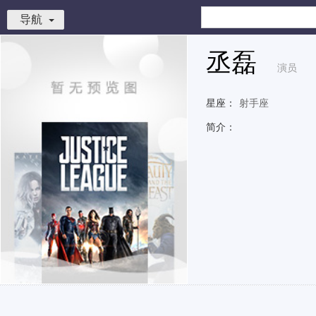
导航
丞磊
演员
星座：
射手座
简介：