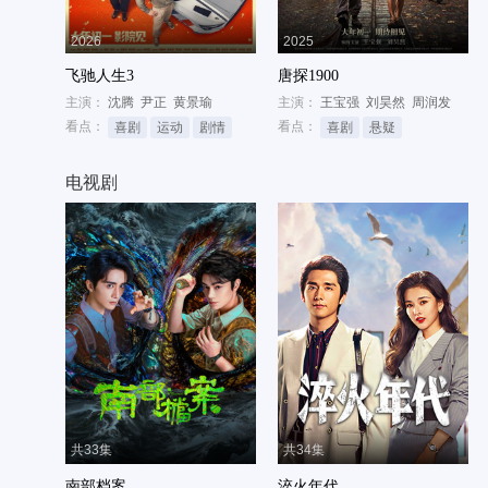
2026
2025
飞驰人生3
唐探1900
主演：
沈腾
尹正
黄景瑜
主演：
王宝强
刘昊然
周润发
看点：
看点：
喜剧
运动
剧情
喜剧
悬疑
电视剧
共33集
共34集
南部档案
淬火年代