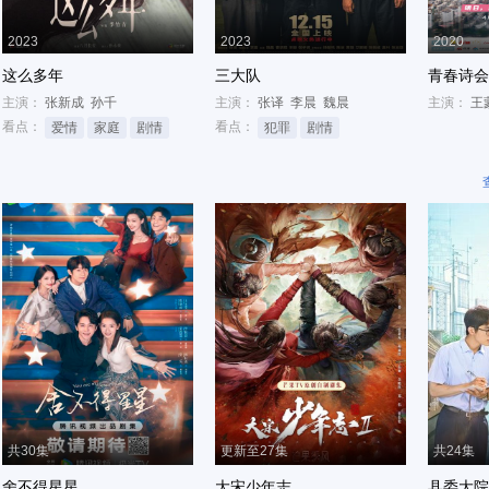
2023
2023
2020
这么多年
三大队
青春诗会
主演：
张新成
孙千
主演：
张译
李晨
魏晨
主演：
王
看点：
看点：
爱情
家庭
剧情
犯罪
剧情
共30集
更新至27集
共24集
舍不得星星
大宋少年志
县委大院