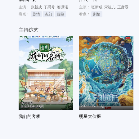
主演：
张新成
丁禹兮
姜珮瑶
主演：
张新成
宋祖儿
王彦霖
看点：
看点：
剧情
奇幻
冒险
剧情
主持综艺
2023-04-03期
2022-05-13期
我们的客栈
明星大侦探