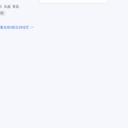
歌
吴越
黄磊
剧情
看全部4部主持综艺 >>