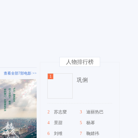
人物排行榜
查看全部7部电影 >>
巩俐
2
苏志燮
3
迪丽热巴
4
景甜
5
杨幂
6
刘维
7
鞠婧祎