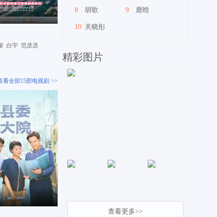
8
胡歌
9
鹿晗
10
关晓彤
蒙
白宇
范丞丞
精彩图片
查看全部15部电视剧 >>
查看更多>>