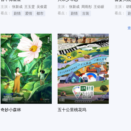
主演：
张新成
王玉雯
吴俊霆
主演：
张新成
周雨彤
王佑硕
主演：
胡
看点：
看点：
看点：
剧情
爱情
都市
剧情
古装
查
0期
0期
奇妙小森林
五十公里桃花坞