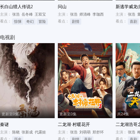
长白山猎人传说2
问山
新逃学威龙(
主演：
张浩
岳冬峰
王双宝
主演：
张浩
师清峰
李珈西
主演：
张浩
看点：
看点：
看点：
惊悚
奇幻
冒险
剧情
喜剧
电视剧
更新至0集
更新至0集
共24集
秦谜
二龙湖·村暖花开
二龙湖浩哥
主演：
陈晓
张新成
代露娃
主演：
张浩
刘萌萌
郑舒环
主演：
张浩
看点：
看点：
看点：
历史
剧情
喜剧
喜剧