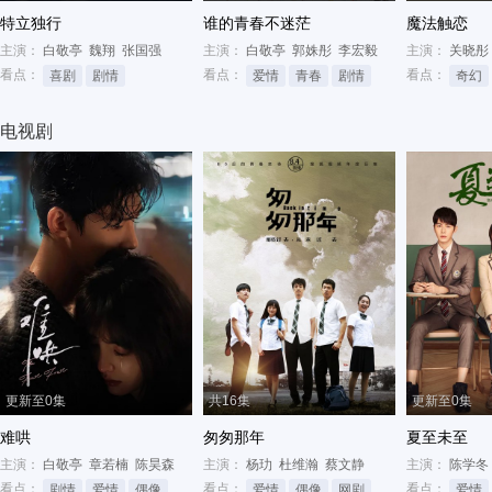
特立独行
谁的青春不迷茫
魔法触恋
主演：
白敬亭
魏翔
张国强
主演：
白敬亭
郭姝彤
李宏毅
主演：
关晓彤
看点：
看点：
看点：
喜剧
剧情
爱情
青春
剧情
奇幻
电视剧
更新至0集
共16集
更新至0集
难哄
匆匆那年
夏至未至
主演：
白敬亭
章若楠
陈昊森
主演：
杨玏
杜维瀚
蔡文静
主演：
陈学冬
看点：
看点：
看点：
剧情
爱情
偶像
爱情
偶像
网剧
爱情