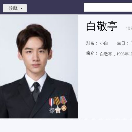
导航
白敬亭
演
别名：
小白
生日：
简介：
白敬亭，1993