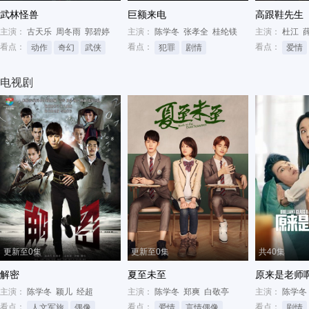
武林怪兽
巨额来电
高跟鞋先生
主演：
古天乐
周冬雨
郭碧婷
主演：
陈学冬
张孝全
桂纶镁
主演：
杜江
看点：
看点：
看点：
动作
奇幻
武侠
犯罪
剧情
爱情
电视剧
更新至0集
更新至0集
共40集
解密
夏至未至
原来是老师
主演：
陈学冬
颖儿
经超
主演：
陈学冬
郑爽
白敬亭
主演：
陈学冬
看点：
看点：
看点：
人文军旅
偶像
励志
爱情
言情偶像
都市
剧情