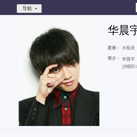
导航
华晨
星座：
水瓶座
简介：
华晨宇
沙唱区1