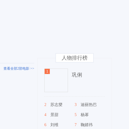
人物排行榜
查看全部2部电影 >>
巩俐
2
苏志燮
3
迪丽热巴
4
景甜
5
杨幂
6
刘维
7
鞠婧祎