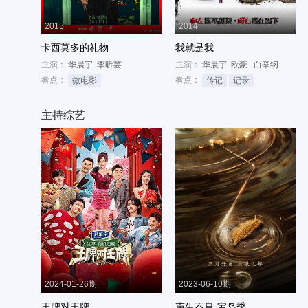
2015
2014
卡西莫多的礼物
我就是我
主演：
华晨宇
李昕芸
主演：
华晨宇
欧豪
白举纲
看点：
看点：
微电影
传记
记录
主持综艺
2024-01-26期
2023-06-10期
王牌对王牌
声生不息·宝岛季