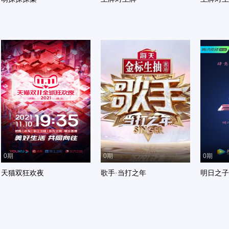
0期
0期
0期
天猫双狂欢夜
歌手·当打之年
明日之子