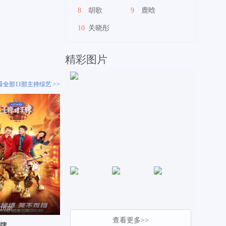
8
胡歌
9
鹿晗
10
关晓彤
精彩图片
看全部11部主持综艺 >>
-16期
查看更多>>
牌