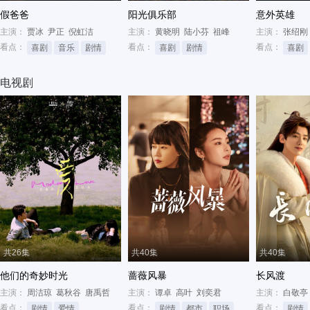
假爸爸
阳光俱乐部
意外英雄
主演：
贾冰
尹正
倪虹洁
主演：
黄晓明
陆小芬
祖峰
主演：
张绍刚
看点：
看点：
看点：
喜剧
音乐
剧情
喜剧
剧情
喜剧
电视剧
共26集
共40集
共40集
他们的奇妙时光
蔷薇风暴
长风渡
主演：
周洁琼
葛秋谷
唐禹哲
主演：
谭卓
高叶
刘奕君
主演：
白敬亭
看点：
看点：
看点：
剧情
爱情
剧情
都市
职场
剧情