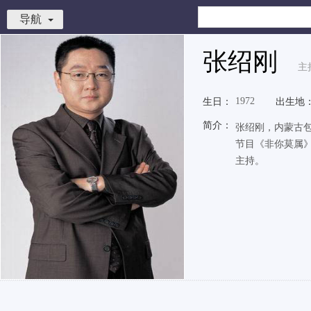
导航
张绍刚
主
1972
生日：
出生地
简介：
张绍刚，内蒙古包
节目《非你莫属
主持。