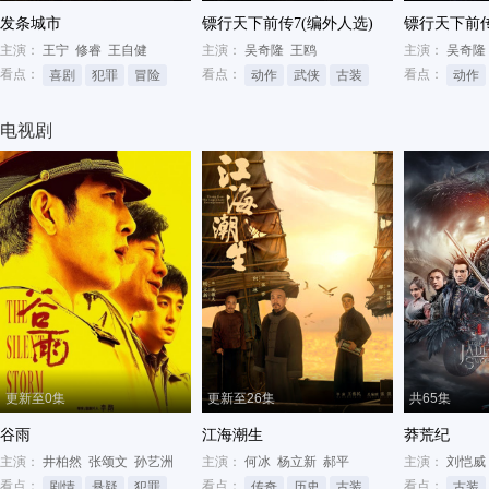
发条城市
镖行天下前传7(编外人选)
镖行天下前传
主演：
王宁
修睿
王自健
主演：
吴奇隆
王鸥
主演：
吴奇隆
看点：
看点：
看点：
喜剧
犯罪
冒险
动作
武侠
古装
动作
电视剧
更新至0集
更新至26集
共65集
谷雨
江海潮生
莽荒纪
主演：
井柏然
张颂文
孙艺洲
主演：
何冰
杨立新
郝平
主演：
刘恺威
看点：
看点：
看点：
剧情
悬疑
犯罪
传奇
历史
古装
古装