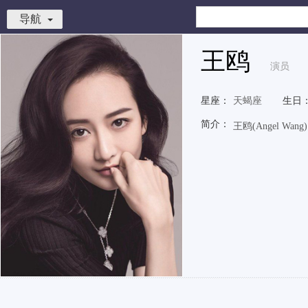
导航
王鸥
演员
星座：
天蝎座
生日
简介：
王鸥(Angel 