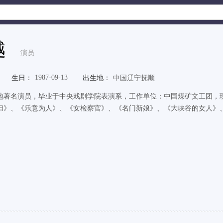
越
演员
1987-09-13
生日：
出生地：
中国辽宁抚顺
地著名演员，毕业于中央戏剧学院表演系，工作单位：中国煤矿文工团，
归》、《乐意为人》、《女检察官》、《名门新娘》、《大峡谷的女人》