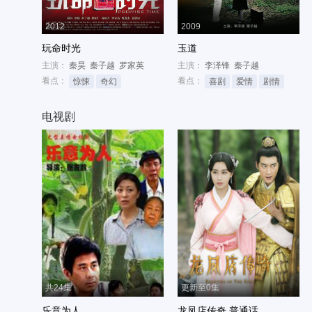
2012
2009
玩命时光
玉道
主演：
秦昊
秦子越
罗家英
主演：
李泽锋
秦子越
看点：
看点：
惊悚
奇幻
喜剧
爱情
剧情
电视剧
共24集
更新至0集
乐意为人
龙凤店传奇 普通话