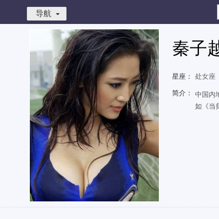
导航
秦子
星座：
处女座
简介：
中国内
如《当