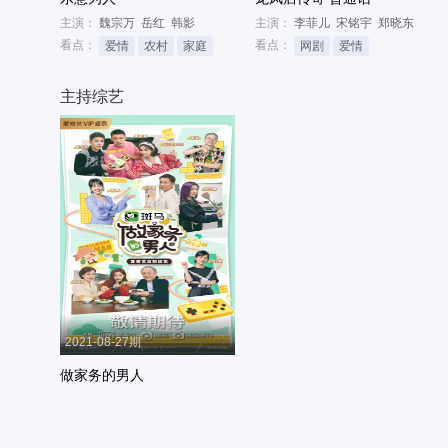
主演：
魏宗万
岳红
韩影
主演：
李菲儿
宋铭宇
郑晓东
看点：
看点：
爱情
农村
家庭
网剧
爱情
主持综艺
2021-08-27期
做家务的男人