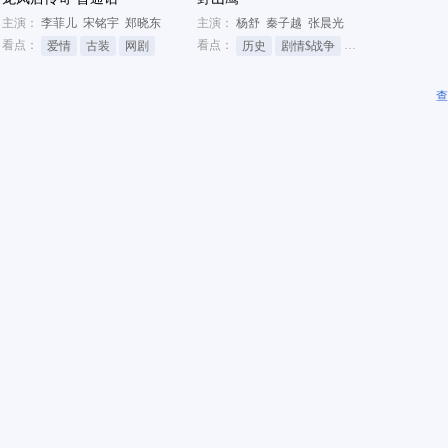
主演：
李菲儿
宋铭宇
郑晓东
主演：
杨舒
秦子越
张晨光
看点：
看点：
爱情
古装
网剧
历史
剧情$战争
抗日
查