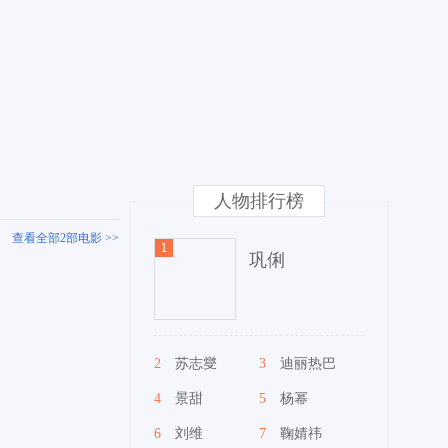
人物排行榜
查看全部2部电影 >>
巩俐
2
苏志燮
3
迪丽热巴
4
景甜
5
杨幂
6
刘维
7
鞠婧祎