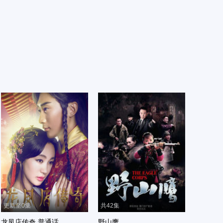
更新至0集
共42集
龙凤店传奇 普通话
野山鹰