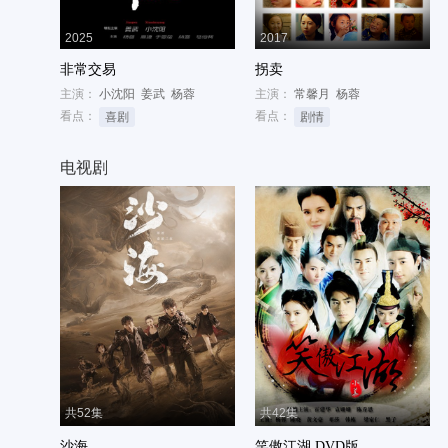
2025
2017
非常交易
拐卖
主演：
小沈阳
姜武
杨蓉
主演：
常馨月
杨蓉
看点：
看点：
喜剧
剧情
电视剧
共52集
共42集
沙海
笑傲江湖 DVD版