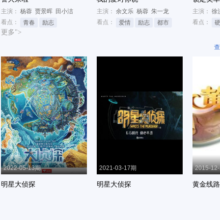
主演：
杨蓉
贾景晖
田小洁
主演：
余文乐
杨蓉
朱一龙
主演：
徐
看点：
看点：
看点：
青春
励志
爱情
励志
都市
更多">
查
2022-05-13期
2021-03-17期
2015-12
明星大侦探
明星大侦探
黄金线路