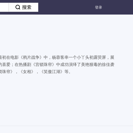
登录
最初在电影《鸦片战争》中，杨蓉客串一个小丫头初露荧屏，展
的喜爱；在热播剧《宫锁珠帘》中成功演绎了美艳狠毒的徐佳袭
锁珠帘》，《女相》，《笑傲江湖》等。