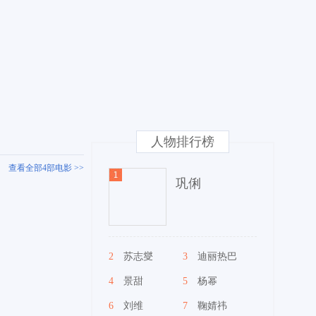
人物排行榜
查看全部4部电影 >>
巩俐
2
苏志燮
3
迪丽热巴
4
景甜
5
杨幂
6
刘维
7
鞠婧祎