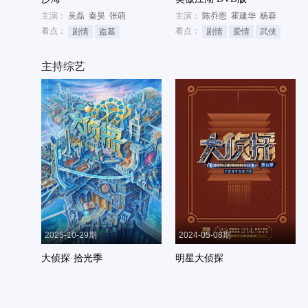
主演：
吴磊
秦昊
张萌
主演：
陈乔恩
霍建华
杨蓉
看点：
看点：
剧情
盗墓
剧情
爱情
武侠
主持综艺
2025-10-29期
2024-05-08期
大侦探·拾光季
明星大侦探