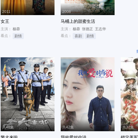
2011
2008
女王
马桶上的甜蜜生活
主演：
杨蓉
主演：
杨蓉
张德正
王志华
看点：
看点：
剧情
喜剧
剧情
共48集
共42集
共32集
警犬来啦
我的爱对你说
锁定美军