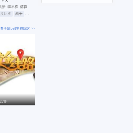
洪浩
李易祥
杨蓉
硬汉比拼
战争
先锋人物
看全部5部主持综艺 >>
-27期