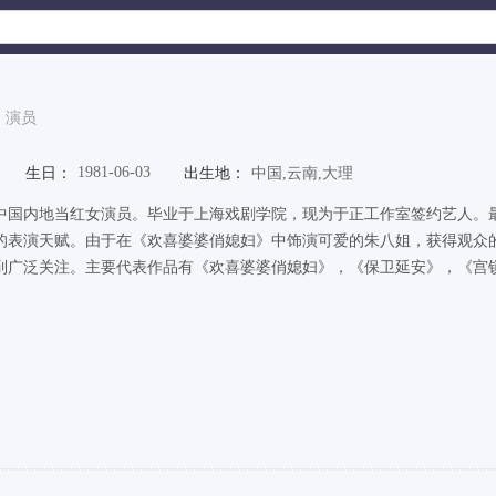
演员
1981-06-03
生日：
出生地：
中国,云南,大理
中国内地当红女演员。毕业于上海戏剧学院，现为于正工作室签约艺人。
的表演天赋。由于在《欢喜婆婆俏媳妇》中饰演可爱的朱八姐，获得观众
到广泛关注。主要代表作品有《欢喜婆婆俏媳妇》，《保卫延安》，《宫