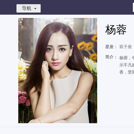
导航
杨蓉
星座：
双子座
简介：
杨蓉，
示不凡
香，受