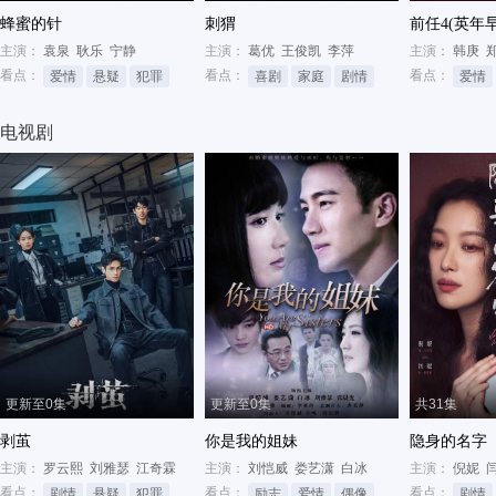
蜂蜜的针
刺猬
前任4(英年
主演：
袁泉
耿乐
宁静
主演：
葛优
王俊凯
李萍
主演：
韩庚
看点：
看点：
看点：
爱情
悬疑
犯罪
喜剧
家庭
剧情
爱情
电视剧
更新至0集
更新至0集
共31集
剥茧
你是我的姐妹
隐身的名字
主演：
罗云熙
刘雅瑟
江奇霖
主演：
刘恺威
娄艺潇
白冰
主演：
倪妮
看点：
看点：
看点：
剧情
悬疑
犯罪
励志
爱情
偶像
剧情