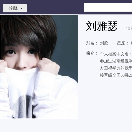
导航
刘雅瑟
演
别名：
刘欣
星座：
简介：
个人档案中文名：刘
参加过湖南经视举
方卫视举办的我型我
接晋级全国60强200