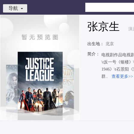
导航
张京生
演
出生地：
北京
简介：
电视剧作品电视剧名
\t反一号《银楼》
1946》\t石景
群..
查看更多>>