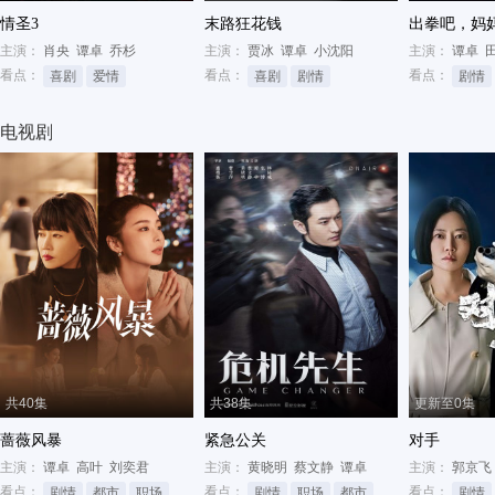
情圣3
末路狂花钱
出拳吧，妈
主演：
肖央
谭卓
乔杉
主演：
贾冰
谭卓
小沈阳
主演：
谭卓
看点：
看点：
看点：
喜剧
爱情
喜剧
剧情
剧情
电视剧
共40集
共38集
更新至0集
蔷薇风暴
紧急公关
对手
主演：
谭卓
高叶
刘奕君
主演：
黄晓明
蔡文静
谭卓
主演：
郭京飞
看点：
看点：
看点：
剧情
都市
职场
剧情
职场
都市
剧情