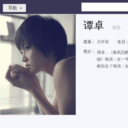
导航
谭卓
演员
星座：
天秤座
生日
简介：
谭卓，《春风沉醉
镇》饰演：女一号(
树先生７饰演：女