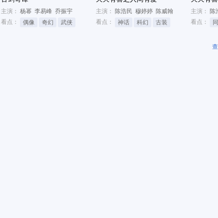
主演：
杨幂
李易峰
乔振宇
主演：
陈浩民
穆婷婷
陈威翰
主演：
陈
看点：
看点：
看点：
偶像
奇幻
武侠
神话
科幻
古装
查