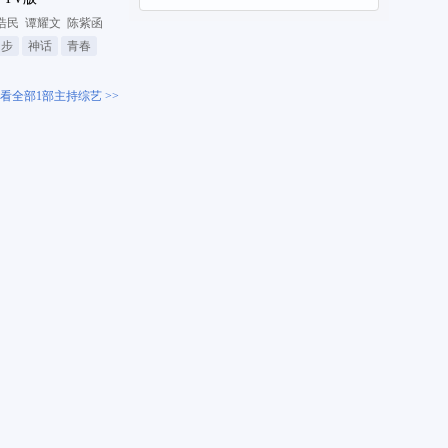
浩民
谭耀文
陈紫函
同步
神话
青春
看全部1部主持综艺 >>