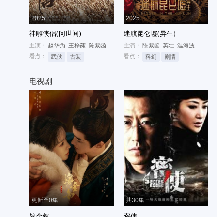
2025
2025
神雕侠侣(问世间)
迷航昆仑墟(异生)
主演：
赵华为
王梓莼
陈紫函
主演：
陈紫函
英壮
温海波
看点：
看点：
武侠
古装
科幻
剧情
电视剧
更新至0集
共30集
嫁金钗
密使