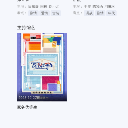
主演：
田曦薇
闫桉
刘小北
主演：
于震
陈紫函
刁琳琳
看点：
看点：
剧情
爱情
古装
谍战
剧情
年代
主持综艺
2023-12-27期
家务优等生