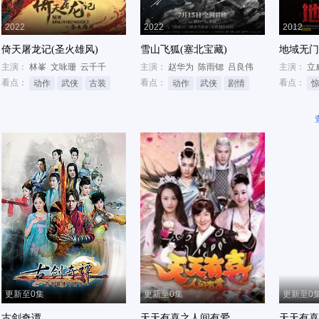
2022
2022
2012
倚天屠龙记(圣火雄风)
雪山飞狐(塞北宝藏)
地域无门
主演：
林峯
文咏珊
云千千
主演：
赵华为
陈雨锶
吕良伟
主演：
立
看点：
看点：
看点：
动作
武侠
古装
动作
武侠
剧情
更新至0集
更新至0集
更新至0
古剑奇谭
天天有喜之人间有爱
天天有喜