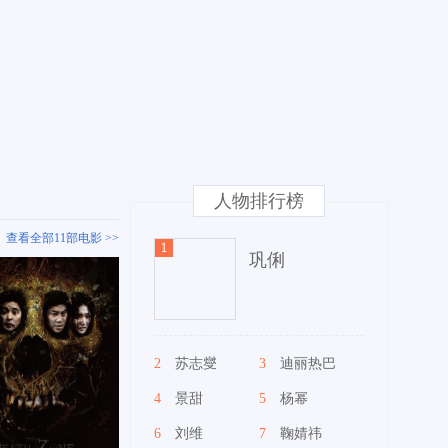
人物排行榜
查看全部11部电影 >>
巩俐
2
苏志燮
3
迪丽热巴
4
景甜
5
杨幂
6
刘维
7
鞠婧祎