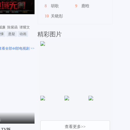
8
胡歌
9
鹿晗
10
关晓彤
威廉
陈紫函
谭耀文
精彩图片
惊悚
悬疑
动画
查看全部44部电视剧 >>
集
查看更多>>
 TV版