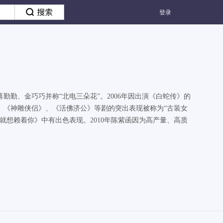
登录
勤、金巧巧并称“北电三朵花”。2006年因出演《白蛇传》的
、《神雕侠侣》、《活佛济公》等剧的突出表现被称为“古装女
就想赖着你》中有出色表现。2010年陈紫函因为高产量、高质