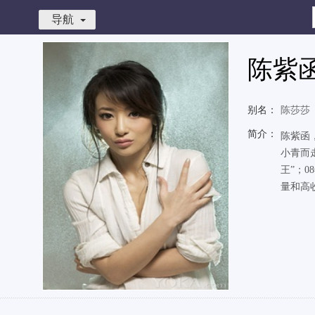
导航
陈紫
别名：
陈莎莎
简介：
陈紫函
小青而
王”；
量和高收