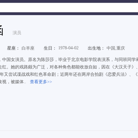
函
演员
1978-04-02
星座：
白羊座
生日：
出生地：
中国,重庆
，中国女演员。原名为陈莎莎，毕业于北京电影学院表演系，与同班同学蒋勤
走红。她的戏路颇为广泛，对各种角色都能收放自如，因在《大汉天子》
08年又尝试谍战戏和红色革命剧；近两年还在两岸合拍剧《恋爱兵法》、《
视，被媒体..
查看更多>>