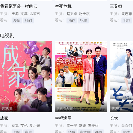
我看见两朵一样的云
生死危机
三叉戟
主演：
王源
文淇
温茉言
主演：
赵文卓
赵子琪
主演：
黄志忠
看点：
看点：
看点：
爱情
科幻
动作
犯罪
犯罪
电视剧
共36集
更新至0集
共38集
成家
幸福满屋
长大
主演：
秦岚
艾伦
夏之光
主演：
贾一平
刘涛
奚美娟
主演：
白百何
看点：
看点：
看点：
剧情
家庭
情感
家族剧
都市
励志