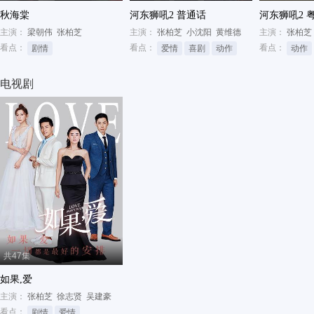
秋海棠
河东狮吼2 普通话
河东狮吼2 
主演：
梁朝伟
张柏芝
主演：
张柏芝
小沈阳
黄维德
主演：
张柏芝
看点：
看点：
看点：
剧情
爱情
喜剧
动作
动作
电视剧
共47集
如果,爱
主演：
张柏芝
徐志贤
吴建豪
看点：
剧情
爱情