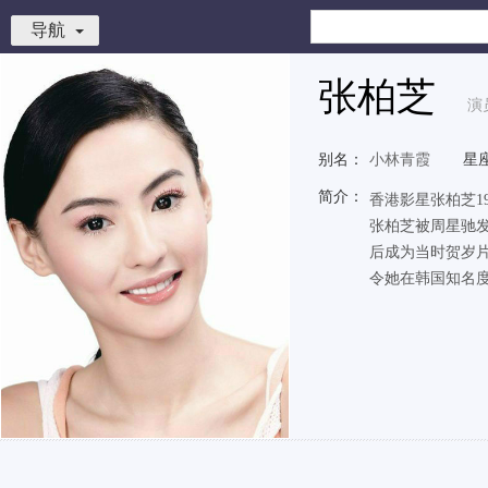
导航
张柏芝
演
别名：
小林青霞
星
简介：
香港影星张柏芝1
张柏芝被周星驰
后成为当时贺岁片
令她在韩国知名度