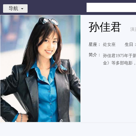
导航
孙佳君
演
星座：
处女座
生日
简介：
孙佳君1975年
金》等多部电影