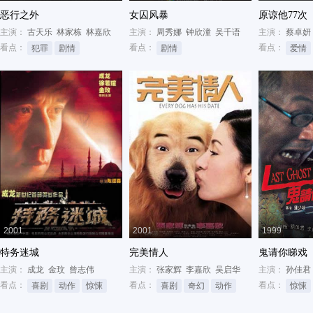
恶行之外
女囚风暴
原谅他77次
主演：
古天乐
林家栋
林嘉欣
主演：
周秀娜
钟欣潼
吴千语
主演：
蔡卓妍
看点：
看点：
看点：
犯罪
剧情
剧情
爱情
2001
2001
1999
特务迷城
完美情人
鬼请你睇戏
主演：
成龙
金玟
曾志伟
主演：
张家辉
李嘉欣
吴启华
主演：
孙佳君
看点：
看点：
看点：
喜剧
动作
惊悚
喜剧
奇幻
动作
惊悚