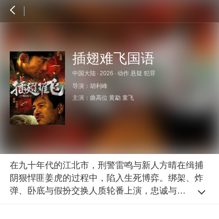
插翅难飞国语
中国大陆
·
2026
·
动作 悬疑 犯罪
导演：
胡利峰
主演：
曲高位
黄勐
童飞
在九十年代的江北市，刑警雷鸣与新人方晴在缉捕
阴狠悍匪姜虎的过程中，陷入生死博弈。绑架、炸
弹、卧底与假扮交换人质轮番上演，忠诚与背叛交
织。最终警队以血肉之躯筑起钢铁防线，在惨烈对
抗中迎来正义与牺牲的终局。