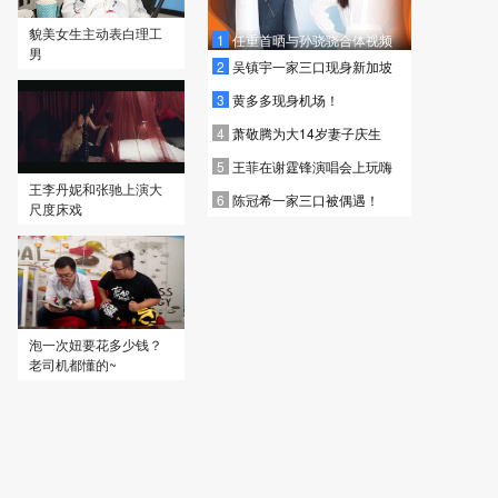
貌美女生主动表白理工
1
任重首晒与孙骁骁合体视频
男
2
吴镇宇一家三口现身新加坡
3
黄多多现身机场！
4
萧敬腾为大14岁妻子庆生
5
王菲在谢霆锋演唱会上玩嗨
王李丹妮和张驰上演大
6
陈冠希一家三口被偶遇！
尺度床戏
泡一次妞要花多少钱？
老司机都懂的~