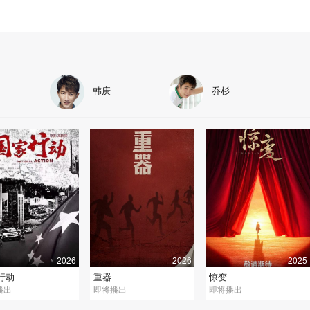
圆
韩庚
乔杉
2026
2026
2025
行动
重器
惊变
播出
即将播出
即将播出