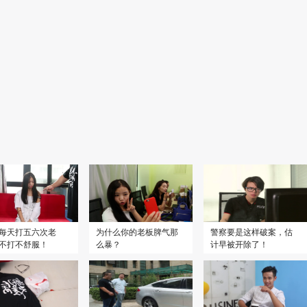
2024
2024
2023
十条
8.3
援军明日到达
坚如磐石
每天打五六次老
为什么你的老板脾气那
警察要是这样破案，估
不打不舒服！
么暴？
计早被开除了！