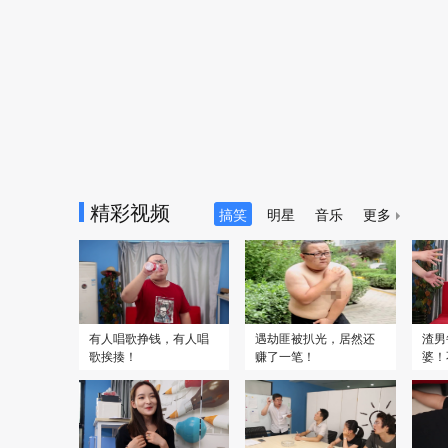
2026
2025
精彩视频
森中有林
7.9
你行！你上！
7.8
第二
搞笑
明星
音乐
更多
有人唱歌挣钱，有人唱
遇劫匪被扒光，居然还
渣男
歌挨揍！
赚了一笔！
婆！