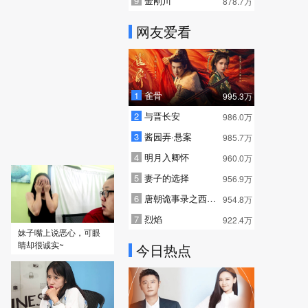
9
金刚川
878.7万
网友爱看
1
雀骨
995.3万
2
与晋长安
986.0万
2023
3
酱园弄·悬案
985.7万
二手杰作
4
明月入卿怀
960.0万
5
妻子的选择
956.9万
6
唐朝诡事录之西行 普通话
954.8万
7
烈焰
922.4万
妹子嘴上说恶心，可眼
睛却很诚实~
今日热点