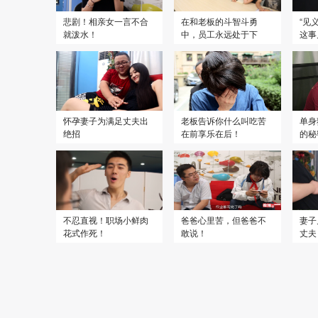
悲剧！相亲女一言不合
在和老板的斗智斗勇
“见
就泼水！
中，员工永远处于下
这事
风！
怀孕妻子为满足丈夫出
老板告诉你什么叫吃苦
单身
绝招
在前享乐在后！
的秘
不忍直视！职场小鲜肉
爸爸心里苦，但爸爸不
妻子
花式作死！
敢说！
丈夫