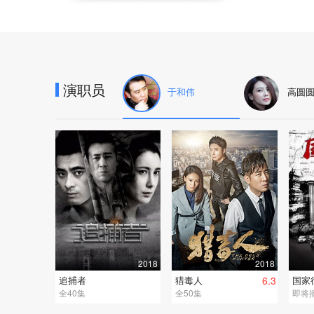
演职员
于和伟
高圆
2018
2018
追捕者
猎毒人
6.3
国家
全40集
全50集
即将