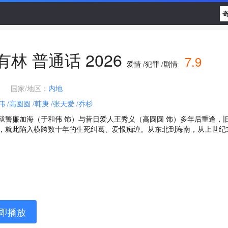
有林
普通话
2026
7.9
爱情 /犯罪 /剧情
国家/地区：
内地
伟
/高圆圆
/韩庚
/张天爱
/乔杉
狱警廉加海（于和伟 饰）与昔日爱人王秀义（高圆圆 饰）多年后重逢，
，就此陷入横跨数十年的生死纠葛、爱恨痴缠。从东北到海南，从上世纪末
即播放