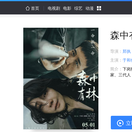
首页
电视剧
电影
综艺
动漫
森中
导演：
郑执
主演：
于和
简介：
下岗
家、三代人
立