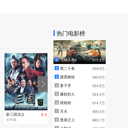
热门电影榜
1
飞驰人生2
970.3万
2
第二十条
959.9万
3
霹雳娇娃
940.6万
4
姜子牙
933.8万
5
爆款好人
924.4万
6
抓娃娃
914.7万
2010
7
天火
900.4万
新三国演义
8.3
全95集
8
悬崖之上
883.1万