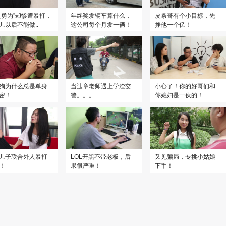
义勇为”却惨遭暴打，
年终奖发辆车算什么，
皮条哥有个小目标，先
儿以后不能做..
这公司每个月发一辆！
挣他一个亿！
狗为什么总是单身
当违章老师遇上学渣交
小心了！你的好哥们和
密！
警。。。
你媳妇是一伙的！
儿子联合外人暴打
LOL开黑不带老板，后
又见骗局，专挑小姑娘
！
果很严重！
下手！