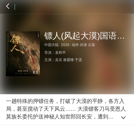
镖人(风起大漠)国语特辑
中国大陆
·
2026
·
动作 武侠 古装
导演：
袁和平
主演：
吴京
谢霆锋
于适
8.3
一趟特殊的押镖任务，打破了大漠的平静，各方入
局，甚至搅动了天下风云…… 大漠镖客刀马受恩人
莫族长委托护送神秘人知世郎回长安，遭到暴乱的
胡商家族的倾力围剿，莫族长殒命维护刀马多年前
曾冒死救下罪臣家孤婴小七的左骁骑卫身份，全然