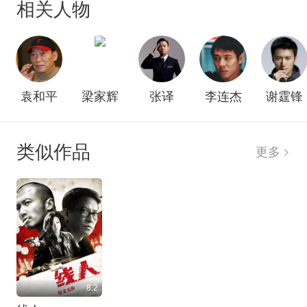
相关人物
因为知世郎告诉了他小七和刀马的神秘宿命。
袁和平
梁家辉
张译
李连杰
谢霆锋
类似作品
更多
8.2