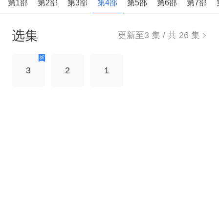
第1部
第2部
第3部
第4部
第5部
第6部
第7部
小状况，但总可以化险为夷，而且都会带给大家意
外的惊喜！
选集
更新至
3
集 / 共
26
集
3
2
1