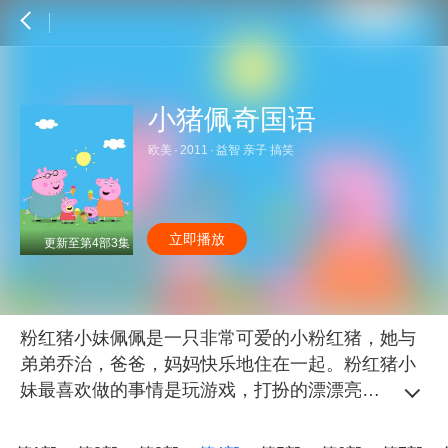
小猪佩奇国语
欧美
·
2011
·
益智 亲子 搞笑
立即播放
更新至第4部3集
粉红猪小妹佩佩是一只非常可爱的小粉红猪，她与
弟弟乔治，爸爸，妈妈快乐地住在一起。粉红猪小
妹最喜欢做的事情是玩游戏，打扮的漂漂亮亮，渡
假，以及住在小泥坑里快乐的跳上跳下！除了这
些，她还喜欢到处探险，虽然有些时候会遇到一些