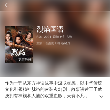
烈焰国语
内地
·
2024
·
剧情 奇幻 古装
主演：
任嘉伦
邢菲
祝绪丹
更新至0集
作为一部从东方神话故事中汲取灵感，以中华传统
文化引领精神脉络的古装玄幻剧，故事讲述王子武
庚拥有神族和人族的双重血脉，天资不凡，桀骜不
驯。然辛国被神族覆灭，父母离世，高高在上的王
子沦为奴隶。武庚在困境中历经磨难，与市井少女