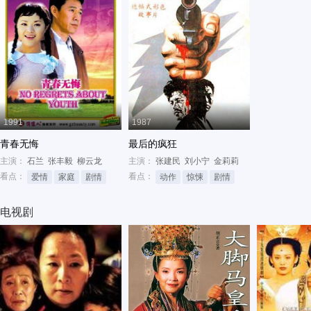
1991
1987
青春无悔
最后的疯狂
主演：
石兰
张丰毅
柳云龙
主演：
张建民
刘小宁
金莉莉
看点：
看点：
爱情
家庭
剧情
动作
惊悚
剧情
电视剧