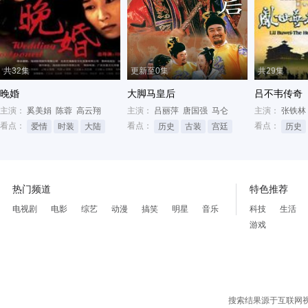
共32集
更新至0集
共29集
晚婚
大脚马皇后
吕不韦传奇
主演：
奚美娟
陈蓉
高云翔
主演：
吕丽萍
唐国强
马仑
主演：
张铁林
看点：
看点：
看点：
爱情
时装
大陆
历史
古装
宫廷
历史
热门频道
特色推荐
电视剧
电影
综艺
动漫
搞笑
明星
音乐
科技
生活
游戏
搜索结果源于互联网