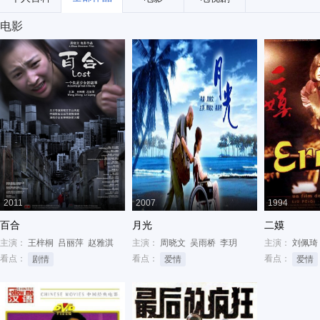
电影
2011
2007
1994
百合
月光
二嫫
主演：
王梓桐
吕丽萍
赵雅淇
主演：
周晓文
吴雨桥
李玥
主演：
刘佩琦
看点：
看点：
看点：
剧情
爱情
爱情