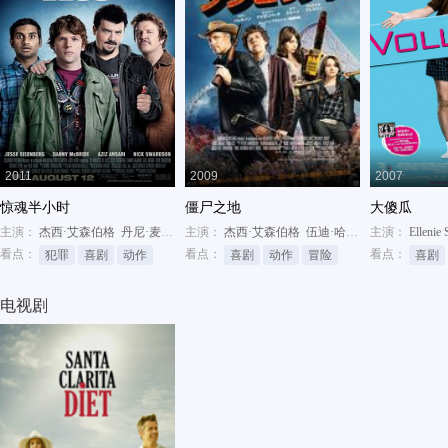
2011
2009
2007
惊魂半小时
僵尸之地
大傻瓜
主演：
杰西·艾森伯格
丹尼·麦克布耐德
主演：
阿兹·安萨里
杰西·艾森伯格
伍迪·哈里森
主演：
艾玛·斯通
Ellenie
看点：
看点：
看点：
犯罪
喜剧
动作
喜剧
动作
冒险
喜剧
电视剧