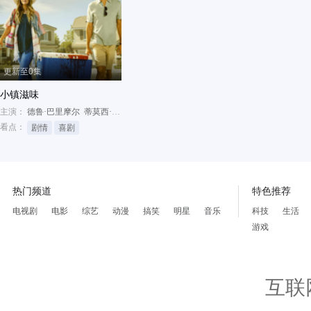
更新至0集
小镇滋味
主演：
德鲁·巴里摩尔
蒂莫西·奥利芬特
丽芙·休森
看点：
剧情
喜剧
热门频道
特色推荐
电视剧
电影
综艺
动漫
搞笑
明星
音乐
科技
生活
游戏
互联