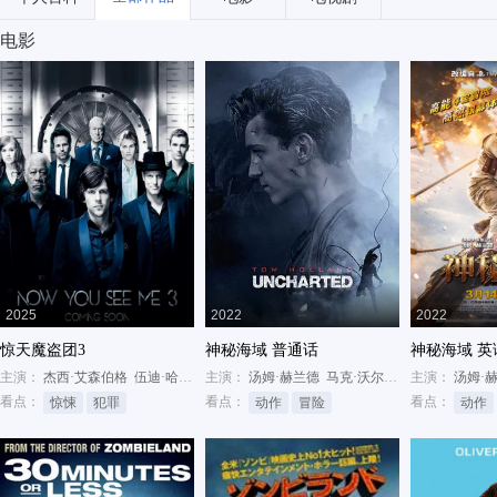
电影
2025
2022
2022
惊天魔盗团3
神秘海域 普通话
神秘海域 英
主演：
杰西·艾森伯格
伍迪·哈里森
主演：
艾拉·菲舍尔
汤姆·赫兰德
马克·沃尔伯格
主演：
安东尼奥·班
汤姆·
看点：
看点：
看点：
惊悚
犯罪
动作
冒险
动作