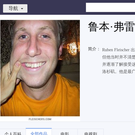
导航
鲁本·弗
简介：
Ruben Fle
但他当时并不清楚他
并逐渐了解接受这
洛杉矶。他是最广.
全部作品
个人百科
电影
电视剧