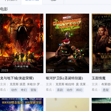
电影
2023
2022
2021
龙与地下城(侠盗荣耀)
银河护卫队(圣诞特别篇)
玉面情魔
主演：
克里斯·派恩
米歇尔·罗德里格兹
主演：
雷吉-让·佩吉
克里斯·帕拉特
庞·克莱门捷夫
主演：
戴夫·巴蒂
布莱德
看点：
看点：
看点：
动作
奇幻
冒险
喜剧
动作
科幻
悬疑