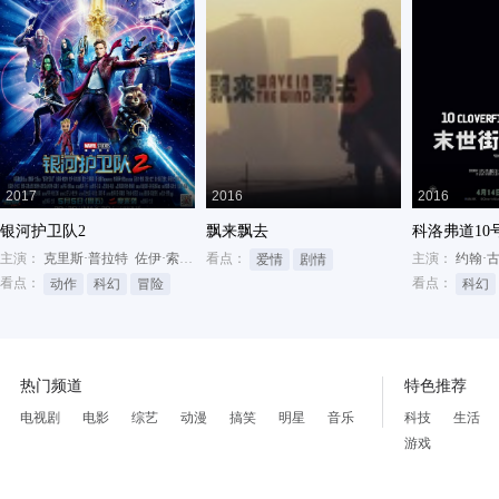
2017
2016
2016
银河护卫队2
飘来飘去
科洛弗道10
主演：
克里斯·普拉特
佐伊·索尔达娜
看点：
戴夫·巴蒂斯塔
主演：
约翰·
爱情
剧情
看点：
看点：
动作
科幻
冒险
科幻
热门频道
特色推荐
电视剧
电影
综艺
动漫
搞笑
明星
音乐
科技
生活
游戏