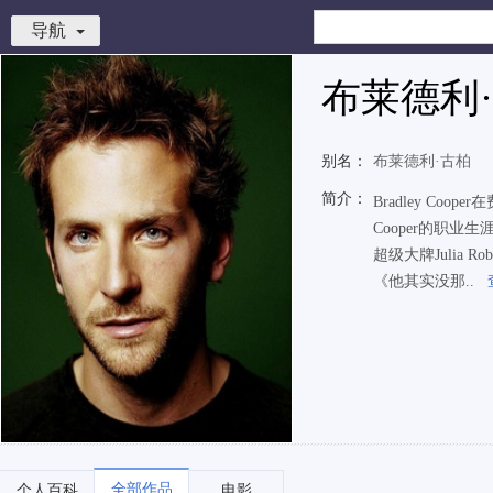
导航
布莱德利
别名：
布莱德利·古柏
简介：
Bradley Co
Cooper的职业生
超级大牌Julia R
《他其实没那..
全部作品
个人百科
电影