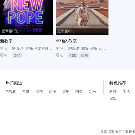
更新至0集
更新至0集
新教宗
年轻的教宗
主演：
裘德·洛
约翰·马尔科维奇
西尔维奥·奥兰多
主演：
裘德·洛
黛安·基顿
西尔维奥·奥兰多
看点：
看点：
剧情
都市
情感
热门频道
特色推荐
电视剧
电影
综艺
动漫
搞笑
明星
音乐
科技
生活
游戏
搜索结果源于互联网