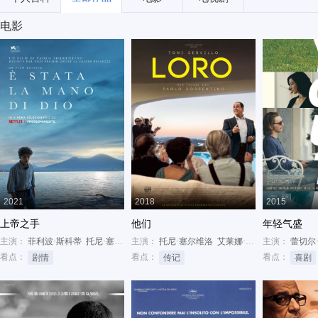
电影
2021
2018
2015
上帝之手
他们
年轻气盛
主演：
菲利波·斯科蒂
托尼·塞尔维洛
主演：
Teresa Saponangelo
托尼·塞尔维洛
艾莱娜·索菲亚·里奇
主演：
蕾切尔
里卡
看点：
看点：
看点：
剧情
传记
喜剧