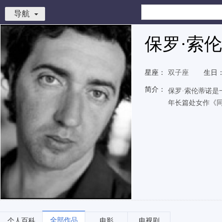
导航
保罗·索
星座：
双子座
生日
简介：
保罗·索伦蒂诺是一
年长篇处女作《
全部作品
个人百科
电影
电视剧