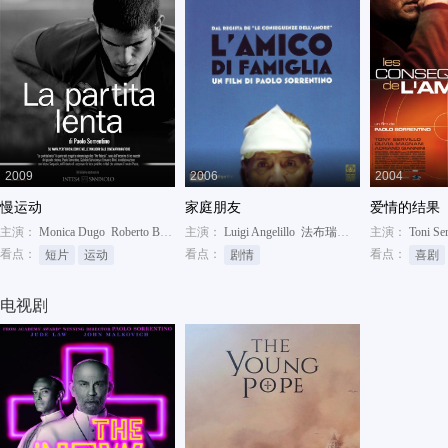
2009
2006
2004
慢运动
家庭朋友
爱情的结果
主演：
Monica Dugo
Roberto Bernardini
主演：
Renato Gnani
Luigi Angelillo
法布瑞齐奥·班提佛格里欧
主演：
Toni Ser
C
看点：
看点：
看点：
短片
运动
剧情
喜剧
电视剧