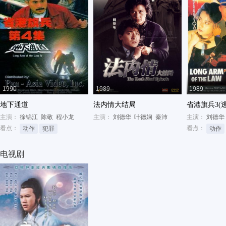
1990
1989
1989
地下通道
法内情大结局
省港旗兵3(
主演：
徐锦江
陈敬
程小龙
主演：
刘德华
叶德娴
秦沛
主演：
刘德华
看点：
看点：
动作
犯罪
动作
电视剧