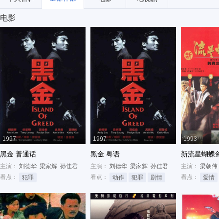
电影
1997
1997
1993
黑金 普通话
黑金 粤语
新流星蝴蝶
主演：
刘德华
梁家辉
孙佳君
主演：
刘德华
梁家辉
孙佳君
主演：
梁朝伟
看点：
看点：
看点：
犯罪
动作
犯罪
剧情
爱情