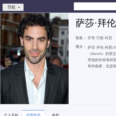
导航
萨莎·拜伦
别名：
萨查·巴隆·科恩
简介：
萨莎·拜伦·科恩
（Baruch）
而他的外祖母则
和作曲家，也是电子w
全部作品
个人百科
电影