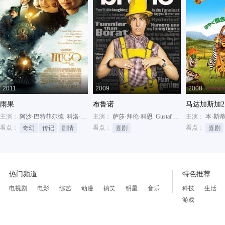
2011
2009
2008
雨果
布鲁诺
马达加斯加2
主演：
阿沙·巴特菲尔德
科洛·莫瑞兹
主演：
本·金斯利
萨莎·拜伦·科恩
Gustaf Hammarsten
主演：
本·斯
博诺
看点：
看点：
看点：
奇幻
传记
剧情
喜剧
喜剧
热门频道
特色推荐
电视剧
电影
综艺
动漫
搞笑
明星
音乐
科技
生活
游戏