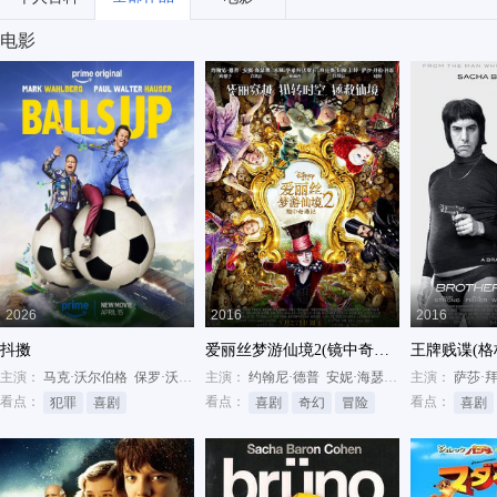
电影
2026
2016
2016
抖擞
爱丽丝梦游仙境2(镜中奇遇记)
王牌贱谍(格
主演：
马克·沃尔伯格
保罗·沃尔特·豪泽
主演：
萨莎·拜伦·科恩
约翰尼·德普
安妮·海瑟薇
米娅·华希科沃
主演：
萨莎·
看点：
看点：
看点：
犯罪
喜剧
喜剧
奇幻
冒险
喜剧