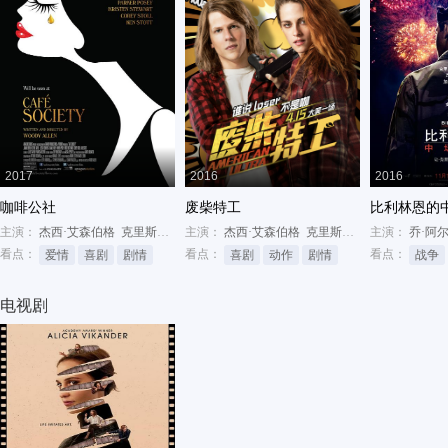
2017
2016
2016
咖啡公社
废柴特工
比利林恩的
主演：
杰西·艾森伯格
克里斯汀·斯图尔特
主演：
杰西·艾森伯格
史蒂夫·卡瑞尔
克里斯汀·斯图尔特
主演：
乔·阿
沃尔顿
看点：
看点：
看点：
爱情
喜剧
剧情
喜剧
动作
剧情
战争
电视剧