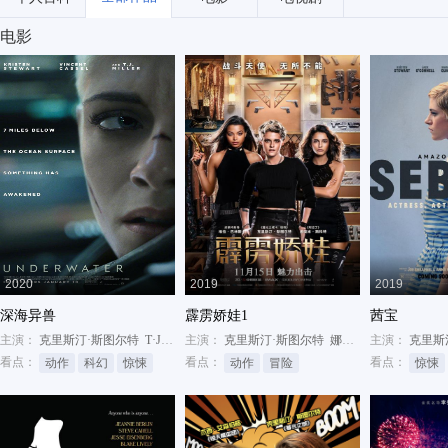
电影
2020
2019
2019
深海异兽
霹雳娇娃1
茜宝
主演：
克里斯汀·斯图尔特
T·J·米勒
主演：
杰西卡·亨维克
克里斯汀·斯图尔特
娜奥米·斯科特
主演：
克里斯
埃拉·
看点：
看点：
看点：
动作
科幻
惊悚
动作
冒险
惊悚