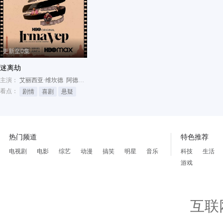
更新至0集
迷离劫
主演：
艾丽西亚·维坎德
阿德里娅·阿霍纳
汤姆·斯图里奇
看点：
剧情
喜剧
悬疑
热门频道
特色推荐
电视剧
电影
综艺
动漫
搞笑
明星
音乐
科技
生活
游戏
互联