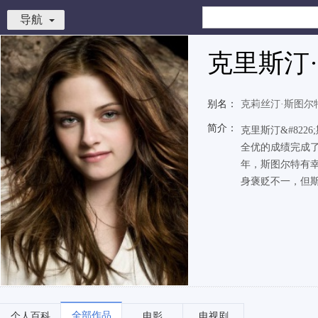
导航
克里斯汀
别名：
克莉丝汀·斯图尔
简介：
克里斯汀&#82
全优的成绩完成了
年，斯图尔特有幸取
身褒贬不一，但斯
全部作品
个人百科
电影
电视剧